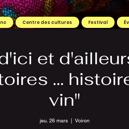
enc
Centre des cultures
Festival
É
'ici et d'ailleur
toires ... histoi
vin"
jeu. 26 mars
  |  
Voiron