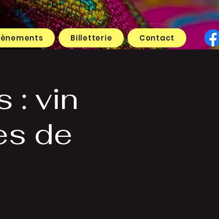
vènements
Billetterie
Contact
s : vin
res de