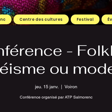
enc
Centre des cultures
Festival
É
férence - Folk
éisme ou mode
jeu. 15 janv.
  |  
Voiron
Conférence organisé par ATP Salmorenc