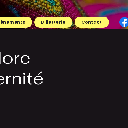
vènements
Billetterie
Contact
lore
rnité